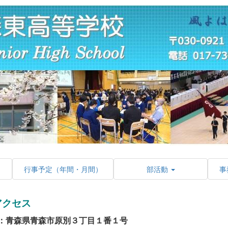
行事予定（年間・月間）
部活動
事
アクセス
：青森県青森市原別３丁目１番１号