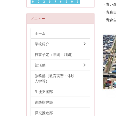
0
0
2
9
7
6
9
0
3
・青い
・青森自
メニュー
・青森自
ホーム
学校紹介
行事予定（年間・月間）
部活動
教務部（教育実習・体験
入学等）
生徒支援部
進路指導部
探究推進部