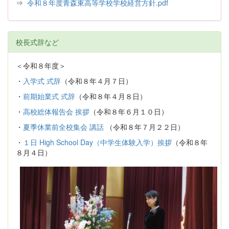
⇒
令和８年度青森東高等学校学校経営方針.pdf
校長式辞など
＜令和８年度＞
・
入学式 式辞
（令和８年４月７日）
・
前期始業式 式辞
（令和８年４月８日）
・
高校総体報告会 挨拶
（令和８年６月１０日）
・
夏季休業前全校集会 講話
（令和８年７月２２日）
・
１日 High School Day（中学生体験入学）挨拶
（令和８年
８月４日）