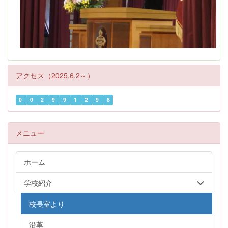
アクセス（2025.6.2～）
0
0
2
9
9
1
2
9
8
メニュー
ホーム
学校紹介
校長室より
沿革