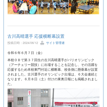
古川高晴選手 応援横断幕設置
投稿日時 : 2024/06/12
サイト管理者
令和６年６月７日（金）
本校ＯＢで第３７回生の古川高晴選手がパリオリンピック
（アーチェリー競技）に出場することを記念し、その活躍を
応援するため本校東門付近に横断幕、校舎側に懸垂幕が設置
されました。古川選手のオリンピック出場は、６大会連続と
なります。６月８日（土）付けの東奥日報にも掲載されまし
た。