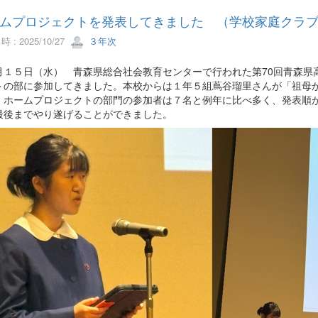
ムプロジェクトを発表してきました （学校家庭クラ
 : 2025/10/27
３年次
月１５日（水） 青森県総合社会教育センターで行われた第70回青森県
トの部に参加してきました。本校からは１年５組蔦谷瑠里さんが「祖母
。ホームプロジェクトの部門の参加者は７名と例年に比べ多く、発表順
最後までやり遂げることができました。