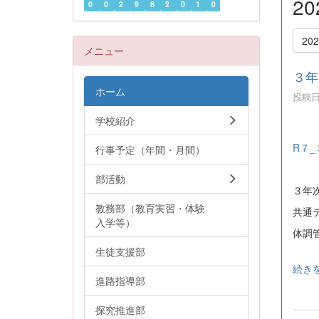
2
0
0
2
9
8
2
0
1
0
20
メニュー
３年
ホーム
投稿日時
学校紹介
R７_
行事予定（年間・月間）
部活動
３年
教務部（教育実習・体験
共通
入学等）
体調
生徒支援部
続き
進路指導部
探究推進部