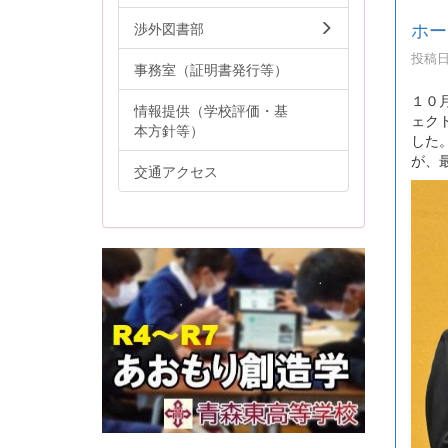
ホー
渉外図書部
投稿日時
事務室（証明書発行等）
１０
情報提供（学校評価・基
ェク
本方針等）
した
が、
交通アクセス