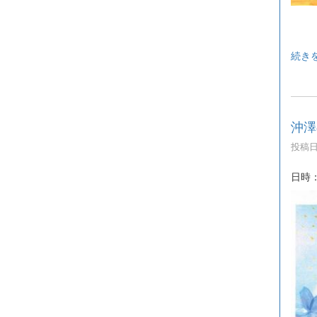
続き
沖澤
投稿日時
日時